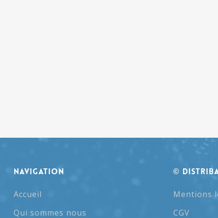
NAVIGATION
© Distrib
Accueil
Mentions l
Qui sommes nous
CGV