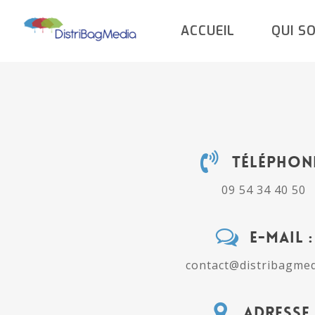
Skip
ACCUEIL
QUI S
to
main
content
Téléphone
09 54 34 40 50
E-MAIL :
contact@distribagmed
Adresse 