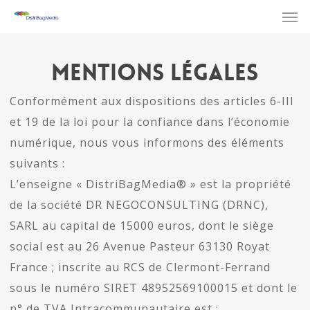
Men
Skip
to
main
Mentions Légales
content
Conformément aux dispositions des articles 6-III
et 19 de la loi pour la confiance dans l’économie
numérique, nous vous informons des éléments
suivants :
L’enseigne « DistriBagMedia® » est la propriété
de la société DR NEGOCONSULTING (DRNC),
SARL au capital de 15000 euros, dont le siège
social est au 26 Avenue Pasteur 63130 Royat
France ; inscrite au RCS de Clermont-Ferrand
sous le numéro SIRET 48952569100015 et dont le
n° de TVA Intracommunautaire est :