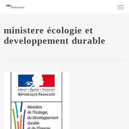
Men
Skip
to
main
ministere écologie et
content
developpement durable