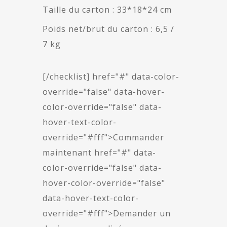
Taille du carton : 33*18*24 cm
Poids net/brut du carton : 6,5 /
7 kg
[/checklist] href="#" data-color-
override="false" data-hover-
color-override="false" data-
hover-text-color-
override="#fff">
Commander
maintenant
href="#" data-
color-override="false" data-
hover-color-override="false"
data-hover-text-color-
override="#fff">
Demander un